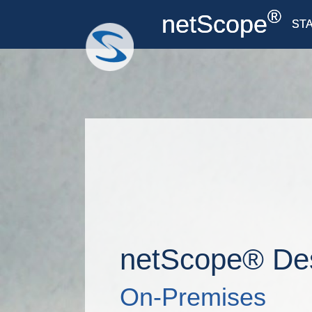
®
netScope
ST
Zum
Hauptinhalt
springen
netScope® De
On-Premises