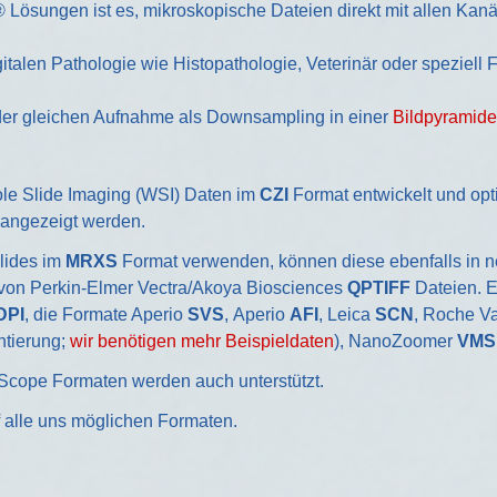
 Lösungen ist es, mikroskopische Dateien direkt mit allen Kanä
italen Pathologie wie Histopathologie, Veterinär oder speziell 
der gleichen Aufnahme als Downsampling in einer
Bildpyramide
le Slide Imaging (WSI) Daten im
CZI
Format entwickelt und op
 angezeigt werden.
lides im
MRXS
Format verwenden, können diese ebenfalls in n
 von Perkin-Elmer Vectra/Akoya Biosciences
QPTIFF
Dateien. 
DPI
, die Formate Aperio
SVS
, Aperio
AFI
, Leica
SCN
, Roche V
ntierung;
wir benötigen mehr Beispieldaten
), NanoZoomer
VMS
cope Formaten werden auch unterstützt.
f alle uns möglichen Formaten.