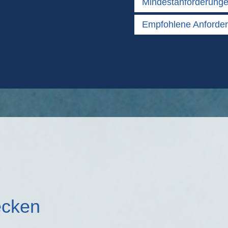
Mindestanforderung
Empfohlene Anforde
ecken