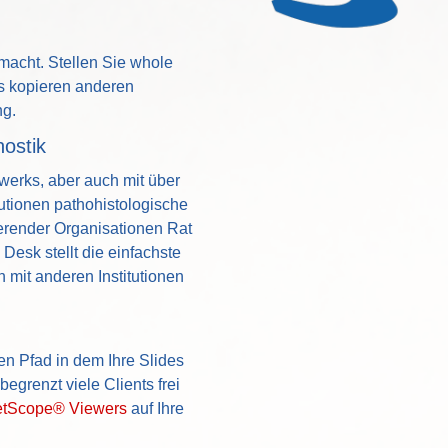
acht. Stellen Sie whole
es kopieren anderen
ng.
nostik
werks, aber auch mit über
utionen pathohistologische
erender Organisationen Rat
esk stellt die einfachste
 mit anderen Institutionen
en Pfad in dem Ihre Slides
egrenzt viele Clients frei
etScope® Viewers
auf Ihre