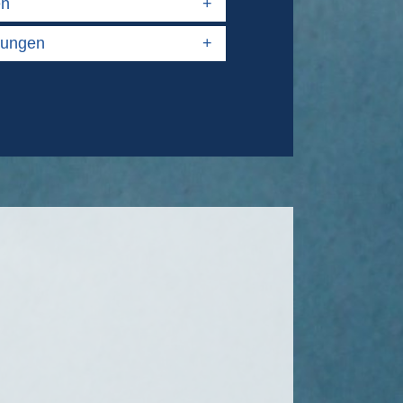
en
+
rungen
+